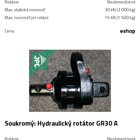
Rotácie
Neobmedzená
Max. statická nosnosť
30 kN (3 000 kg)
Max. nosnosť pri rotácii
15 kN (1 500 kg)
eshop
Cena
Soukromý: Hydraulický rotátor GR30 A
Rotácie
Neobmedzená