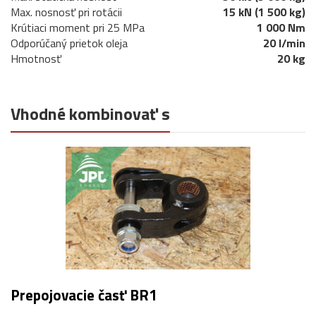
Max. nosnosť pri rotácii
15 kN (1 500 kg)
Krútiaci moment pri 25 MPa
1 000 Nm
Odporúčaný prietok oleja
20 l/min
Hmotnosť
20 kg
Vhodné kombinovať s
Prepojovacie časť BR1