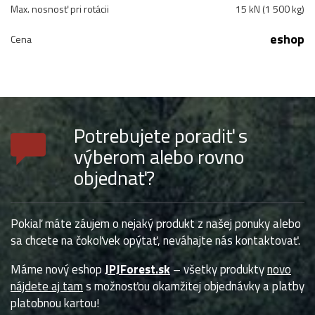
Max. nosnosť pri rotácii
15 kN (1 500 kg)
eshop
Cena
Potrebujete poradiť s
výberom alebo rovno
objednať?
Pokiaľ máte záujem o nejaký produkt z našej ponuky alebo
sa chcete na čokoľvek opýtať, neváhajte nás kontaktovať.
Máme nový eshop
JPJForest.sk
– všetky produkty
novo
nájdete aj tam
s možnosťou okamžitej objednávky a platby
platobnou kartou!