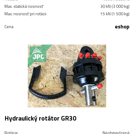
Max. statická nosnosť
30 kN (3 000 kg)
Max. nosnosť pri rotácii
15 kN (1 500 kg)
eshop
Cena
Hydraulický rotátor GR30
Rotácie
Neobmedzená