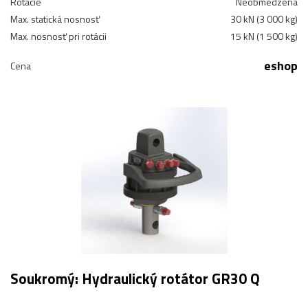
Rotácie
Neobmedzená
Max. statická nosnosť
30 kN (3 000 kg)
Max. nosnosť pri rotácii
15 kN (1 500 kg)
eshop
Cena
Soukromý: Hydraulický rotátor GR30 Q