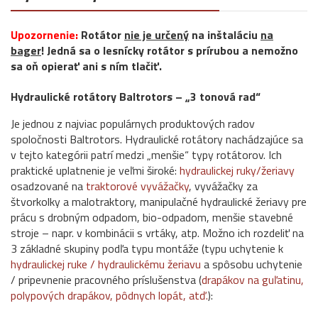
Upozornenie:
Rotátor
nie je určený
na inštaláciu
na
bager
! Jedná sa o lesnícky rotátor s prírubou a nemožno
sa oň opierať ani s ním tlačiť.
Hydraulické rotátory Baltrotors – „3 tonová rad“
Je jednou z najviac populárnych produktových radov
spoločnosti Baltrotors. Hydraulické rotátory nachádzajúce sa
v tejto kategórii patrí medzi „menšie“ typy rotátorov. Ich
praktické uplatnenie je veľmi široké:
hydraulickej ruky/žeriavy
osadzované na
traktorové vyvážačky
, vyvážačky za
štvorkolky a malotraktory, manipulačné hydraulické žeriavy pre
prácu s drobným odpadom, bio-odpadom, menšie stavebné
stroje – napr. v kombinácii s vrtáky, atp. Možno ich rozdeliť na
3 základné skupiny podľa typu montáže (typu uchytenie k
hydraulickej ruke / hydraulickému žeriavu
a spôsobu uchytenie
/ pripevnenie pracovného príslušenstva (
drapákov na guľatinu,
polypových drapákov, pôdnych lopát, atď.
):