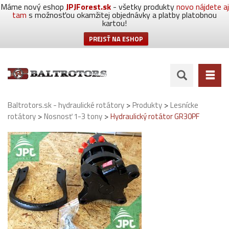
Máme nový eshop
JPJForest.sk
- všetky produkty
novo nájdete aj
tam
s možnosťou okamžitej objednávky a platby platobnou
kartou!
PREJSŤ NA ESHOP
>
>
Baltrotors.sk - hydraulické rotátory
Produkty
Lesnícke
>
>
rotátory
Nosnosť 1-3 tony
Hydraulický rotátor GR30PF