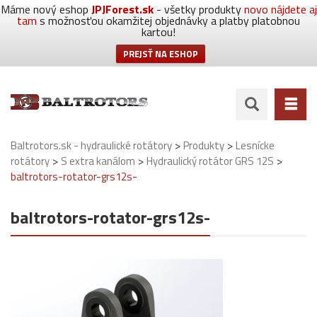
Máme nový eshop
JPJForest.sk
- všetky produkty
novo nájdete aj
tam
s možnosťou okamžitej objednávky a platby platobnou
kartou!
PREJSŤ NA ESHOP
>
>
Baltrotors.sk - hydraulické rotátory
Produkty
Lesnícke
>
>
>
rotátory
S extra kanálom
Hydraulický rotátor GRS 12S
baltrotors-rotator-grs12s-
baltrotors-rotator-grs12s-