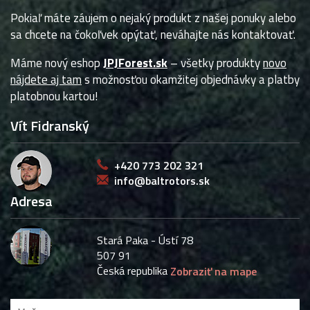
Pokiaľ máte záujem o nejaký produkt z našej ponuky alebo
sa chcete na čokoľvek opýtať, neváhajte nás kontaktovať.
Máme nový eshop
JPJForest.sk
– všetky produkty
novo
nájdete aj tam
s možnosťou okamžitej objednávky a platby
platobnou kartou!
Vít Fidranský
+420 773 202 321
info@baltrotors.sk
Adresa
Stará Paka - Ústí 78
507 91
Česká republika
Zobraziť na mape