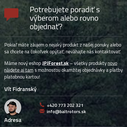
Potrebujete poradiť s
výberom alebo rovno
objednať?
Pokiaľ máte záujem o nejaký produkt z našej ponuky alebo
sa chcete na čokoľvek opýtať, neváhajte nás kontaktovať.
Máme nový eshop
JPJForest.sk
– všetky produkty
novo
nájdete aj tam
s možnosťou okamžitej objednávky a platby
platobnou kartou!
Vít Fidranský
+420 773 202 321
info@baltrotors.sk
Adresa