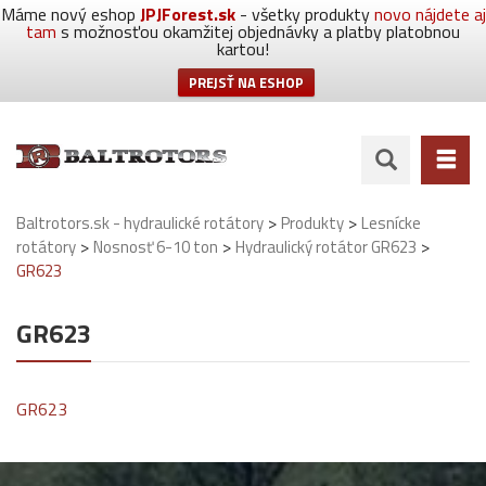
Máme nový eshop
JPJForest.sk
- všetky produkty
novo nájdete aj
tam
s možnosťou okamžitej objednávky a platby platobnou
kartou!
PREJSŤ NA ESHOP
>
>
Baltrotors.sk - hydraulické rotátory
Produkty
Lesnícke
>
>
>
rotátory
Nosnosť 6-10 ton
Hydraulický rotátor GR623
GR623
GR623
GR623